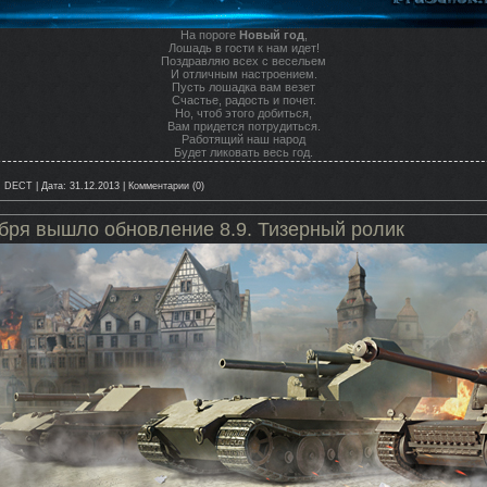
На пороге
Новый год
,
Лошадь в гости к нам идет!
Поздравляю всех с весельем
И отличным настроением.
Пусть лошадка вам везет
Счастье, радость и почет.
Но, чтоб этого добиться,
Вам придется потрудиться.
Работящий наш народ
Будет ликовать весь год.
:
DECT
|
Дата:
31.12.2013
|
Комментарии (0)
ября вышло обновление 8.9. Тизерный ролик