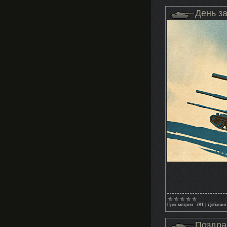
День з
Просмотров:
781
|
Добавил
Поздра