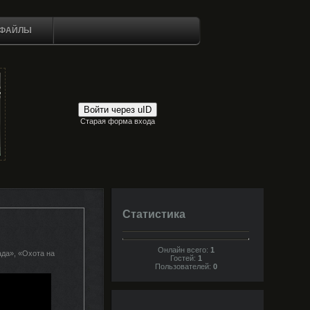
ФАЙЛЫ
Войти через uID
Старая форма входа
Статистика
Онлайн всего:
1
ада», «Охота на
Гостей:
1
Пользователей:
0