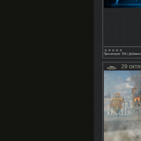
Просмотров:
554
|
Добавил
29 окт