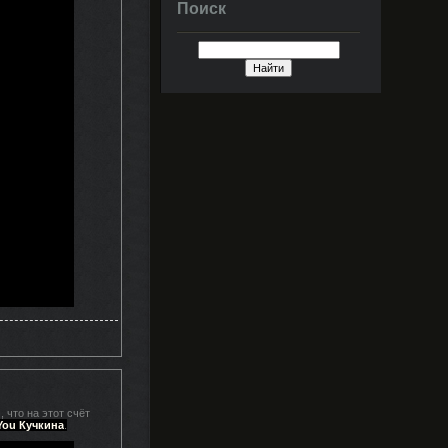
Поиск
 что на этот счёт
You Кучкина
.