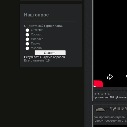
Наш опрос
Оцените сайт для Клана.
Отлично
Хорошо
Неплохо
Плохо
Ужасно
Результаты
|
Архив опросов
Всего ответов:
18
Просмотров:
469
|
Добавил
Лучшие
Как правильно играть 
говорит серверная ст