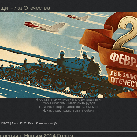
ащитника Отечества
Чтоб стать мужчиной - мало им родиться,
Чтобы железом - мало быть рудой.
Ты должен переплавиться, разбиться,
И, как руда, пожертвовать собой.
:
DECT
|
Дата:
22.02.2014
|
Комментарии (0)
вления с Новым 2014 Годом